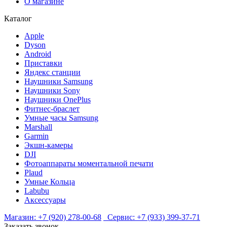
О магазине
Каталог
Apple
Dyson
Android
Приставки
Яндекс станции
Наушники Samsung
Наушники Sony
Наушники OnePlus
Фитнес-браслет
Умные часы Samsung
Marshall
Garmin
Экшн-камеры
DJI
Фотоаппараты моментальной печати
Plaud
Умные Кольца
Labubu
Аксессуары
Магазин:
+7 (920) 278-00-68
Сервис:
+7 (933) 399-37-71
Заказать звонок