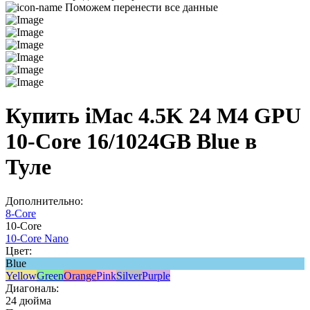
Поможем перенести все данные
Купить iMac 4.5K 24 M4 GPU
10-Core 16/1024GB Blue в
Туле
Дополнительно:
8-Core
10-Core
10-Core Nano
Цвет:
Blue
Yellow
Green
Orange
Pink
Silver
Purple
Диагональ:
24 дюйма