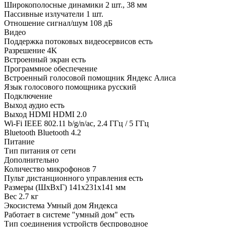
Широкополосные динамики
2 шт., 38 мм
Пассивные излучатели
1 шт.
Отношение сигнал/шум
108 дБ
Видео
Поддержка потоковых видеосервисов
есть
Разрешение
4K
Встроенный экран
есть
Программное обеспечение
Встроенный голосовой помощник
Яндекс Алиса
Язык голосового помощника
русский
Подключение
Выход аудио
есть
Выход HDMI
HDMI 2.0
Wi-Fi
IEEE 802.11 b/g/n/ac, 2.4 ГГц / 5 ГГц
Bluetooth
Bluetooth 4.2
Питание
Тип питания
от сети
Дополнительно
Количество микрофонов
7
Пульт дистанционного управления
есть
Размеры (ШxВxГ)
141x231x141 мм
Вес
2.7 кг
Экосистема
Умный дом Яндекса
Работает в системе "умный дом"
есть
Тип соединения устройств
беспроводное