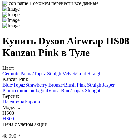
Поможем перенести все данные
Купить Dyson Airwrap HS08
Kanzan Pink в Туле
Цвет:
Ceramic Patina/Topaz Straight
Velvet/Gold Straight
Kanzan Pink
Blue/Topaz
Strawberry Bronze/Blush Pink Straight
Jasper
Plum
ceramic pink/gold
Vinca Blue/Topaz Straight
Версия:
Не европа
Европа
Модель:
HS08
HS09
Цена с учетом акции
48 990 ₽