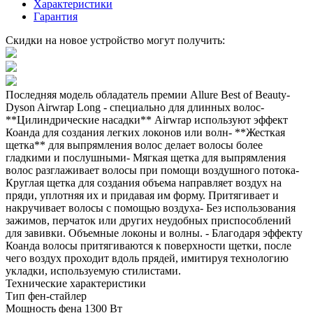
Характеристики
Гарантия
Скидки на новое устройство могут получить:
Последняя модель обладатель премии Allure Best of Beauty-
Dyson Airwrap Long - специально для длинных волос-
**Цилиндрические насадки** Airwrap используют эффект
Коанда для создания легких локонов или волн- **Жесткая
щетка** для выпрямления волос делает волосы более
гладкими и послушными- Мягкая щетка для выпрямления
волос разглаживает волосы при помощи воздушного потока-
Круглая щетка для создания объема направляет воздух на
пряди, уплотняя их и придавая им форму. Притягивает и
накручивает волосы с помощью воздуха- Без использования
зажимов, перчаток или других неудобных приспособлений
для завивки. Объемные локоны и волны. - Благодаря эффекту
Коанда волосы притягиваются к поверхности щетки, после
чего воздух проходит вдоль прядей, имитируя технологию
укладки, используемую стилистами.
Технические характеристики
Тип
фен-стайлер
Мощность фена
1300 Вт