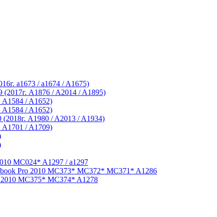
2016г. a1673 / a1674 / A1675)
.9 (2017г. A1876 / A2014 / A1895)
. A1584 / A1652)
. A1584 / A1652)
0 (2018г. A1980 / A2013 / A1934)
. A1701 / A1709)
)
)
010 MC024* A1297 / a1297
book Pro 2010 MC373* MC372* MC371* A1286
 2010 MC375* MC374* A1278