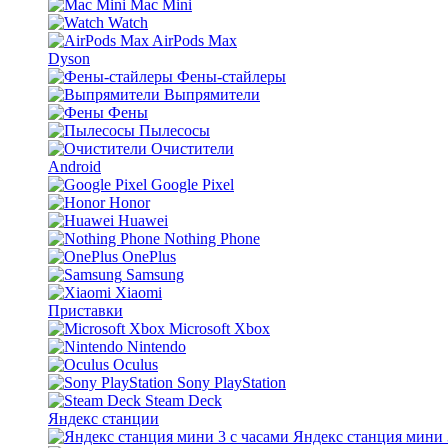
Mac Mini
Watch
AirPods Max
Dyson
Фены-стайлеры
Выпрямители
Фены
Пылесосы
Очистители
Android
Google Pixel
Honor
Huawei
Nothing Phone
OnePlus
Samsung
Xiaomi
Приставки
Microsoft Xbox
Nintendo
Oculus
Sony PlayStation
Steam Deck
Яндекс станции
Яндекс станция мини 