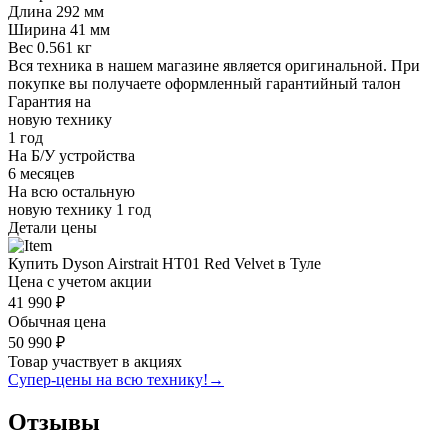
Длина
292 мм
Ширина
41 мм
Вес
0.561 кг
Вся техника в нашем магазине является
оригинальной.
При
покупке вы получаете оформленный
гарантийный талон
Гарантия на
новую технику
1 год
На Б/У устройства
6 месяцев
На всю остальную
новую технику
1 год
Детали цены
Купить Dyson Airstrait HT01 Red Velvet в Туле
Цена с учетом акции
41 990 ₽
Обычная цена
50 990 ₽
Товар участвует в акциях
Супер-цены на всю технику!
→
Отзывы