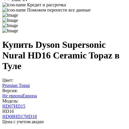
Кредит и рассрочка
Поможем перенести все данные
Купить Dyson Supersonic
Nural HD16 Ceramic Topaz в
Туле
Цвет:
Prussian Topaz
Версия:
Не европа
Европа
Модель:
HD07
HD15
HD16
HD08
HD17
HD18
Цена с учетом акции