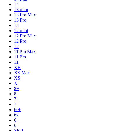
14
13 mini
13 Pro Max
13 Pro
13
12 mini
12 Pro Max
12 Pro
12
11 Pro Max
11 Pro
11
XR
XS Max
XS
X
8+
8
7+
7
6s+
6s
6+
6
SE 2