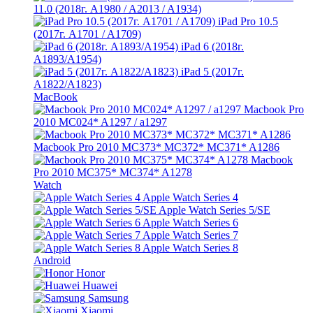
11.0 (2018г. A1980 / A2013 / A1934)
iPad Pro 10.5
(2017г. A1701 / A1709)
iPad 6 (2018г.
A1893/A1954)
iPad 5 (2017г.
A1822/A1823)
MacBook
Macbook Pro
2010 MC024* A1297 / a1297
Macbook Pro 2010 MC373* MC372* MC371* A1286
Macbook
Pro 2010 MC375* MC374* A1278
Watch
Apple Watch Series 4
Apple Watch Series 5/SE
Apple Watch Series 6
Apple Watch Series 7
Apple Watch Series 8
Android
Honor
Huawei
Samsung
Xiaomi