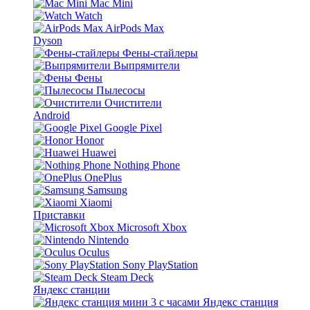
Mac Mini
Watch
AirPods Max
Dyson
Фены-стайлеры
Выпрямители
Фены
Пылесосы
Очистители
Android
Google Pixel
Honor
Huawei
Nothing Phone
OnePlus
Samsung
Xiaomi
Приставки
Microsoft Xbox
Nintendo
Oculus
Sony PlayStation
Steam Deck
Яндекс станции
Яндекс станция