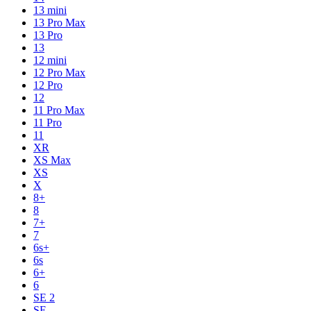
13 mini
13 Pro Max
13 Pro
13
12 mini
12 Pro Max
12 Pro
12
11 Pro Max
11 Pro
11
XR
XS Max
XS
X
8+
8
7+
7
6s+
6s
6+
6
SE 2
SE