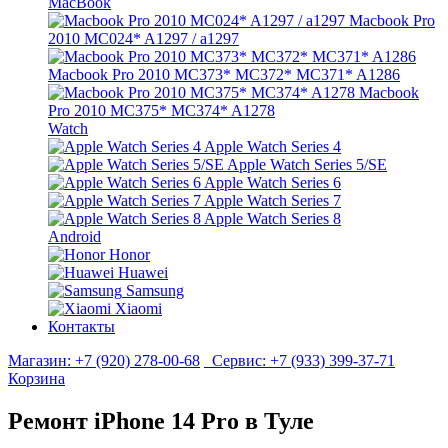
MacBook
Macbook Pro
2010 MC024* A1297 / a1297
Macbook Pro 2010 MC373* MC372* MC371* A1286
Macbook
Pro 2010 MC375* MC374* A1278
Watch
Apple Watch Series 4
Apple Watch Series 5/SE
Apple Watch Series 6
Apple Watch Series 7
Apple Watch Series 8
Android
Honor
Huawei
Samsung
Xiaomi
Контакты
Магазин:
+7 (920) 278-00-68
Сервис:
+7 (933) 399-37-71
Корзина
Ремонт iPhone 14 Pro в Туле