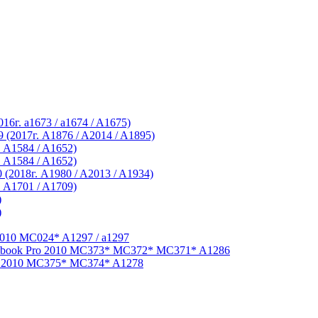
2016г. a1673 / a1674 / A1675)
.9 (2017г. A1876 / A2014 / A1895)
. A1584 / A1652)
. A1584 / A1652)
0 (2018г. A1980 / A2013 / A1934)
. A1701 / A1709)
)
)
010 MC024* A1297 / a1297
book Pro 2010 MC373* MC372* MC371* A1286
 2010 MC375* MC374* A1278