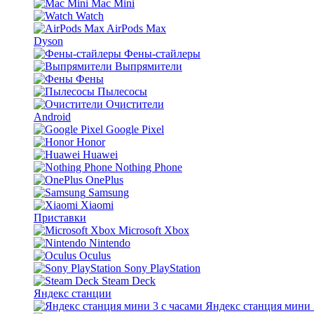
Mac Mini
Watch
AirPods Max
Dyson
Фены-стайлеры
Выпрямители
Фены
Пылесосы
Очистители
Android
Google Pixel
Honor
Huawei
Nothing Phone
OnePlus
Samsung
Xiaomi
Приставки
Microsoft Xbox
Nintendo
Oculus
Sony PlayStation
Steam Deck
Яндекс станции
Яндекс станция мини 