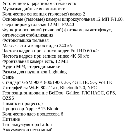
Устойчивое к царапинам стекло
есть
Мультимедийные возможности
Количество основных (тыловых) камер
2
Основные (тыловые) камеры
широкоугольная 12 МП F/1.60,
сверхширокоугольная 12 МП F/2.40
Функции основной (тыловой) фотокамеры
автофокус,
оптическая стабилизация
Фотовспышка
тыльная
Макс. частота кадров видео
240 к/с
Частота кадров при записи видео Full HD
60 к/c
Частота кадров при записи видео 4K
60 к/c
Фронтальная камера
есть, 12 МП
Аудио
MP3, стереодинамики
Разъем для наушников
Lightning
Связь
Стандарт
GSM 900/1800/1900, 3G, 4G LTE, 5G, VoLTE
Интерфейсы
Wi-Fi 802.11ax, Bluetooth 5.0, NFC
Геопозиционирование
BeiDou, Galileo, ГЛОНАСС, GPS,
QZSS
Память и процессор
Процессор
Apple A15 Bionic
Количество ядер процессора
6
Питание
Тип аккумулятора
Li-Ion
Аккумулятор
несъемный