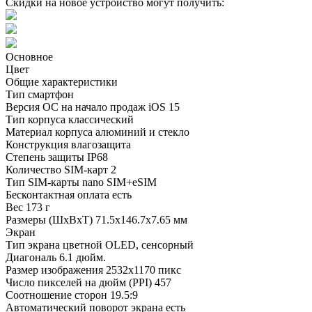
Скидки на новое устройство могут получить:
Основное
Цвет
Общие характеристики
Тип
смартфон
Версия ОС на начало продаж
iOS 15
Тип корпуса
классический
Материал корпуса
алюминий и стекло
Конструкция
влагозащита
Степень защиты
IP68
Количество SIM-карт
2
Тип SIM-карты
nano SIM+eSIM
Бесконтактная оплата
есть
Вес
173 г
Размеры (ШxВxТ)
71.5x146.7x7.65 мм
Экран
Тип экрана
цветной OLED, сенсорный
Диагональ
6.1 дюйм.
Размер изображения
2532x1170 пикс
Число пикселей на дюйм (PPI)
457
Соотношение сторон
19.5:9
Автоматический поворот экрана
есть