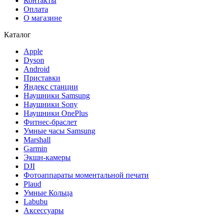
Контакты
Оплата
О магазине
Каталог
Apple
Dyson
Android
Приставки
Яндекс станции
Наушники Samsung
Наушники Sony
Наушники OnePlus
Фитнес-браслет
Умные часы Samsung
Marshall
Garmin
Экшн-камеры
DJI
Фотоаппараты моментальной печати
Plaud
Умные Кольца
Labubu
Аксессуары