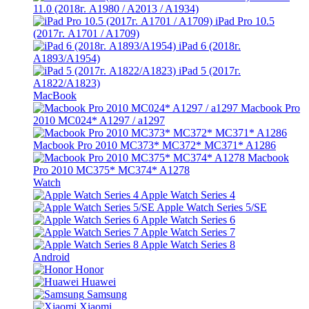
11.0 (2018г. A1980 / A2013 / A1934)
iPad Pro 10.5
(2017г. A1701 / A1709)
iPad 6 (2018г.
A1893/A1954)
iPad 5 (2017г.
A1822/A1823)
MacBook
Macbook Pro
2010 MC024* A1297 / a1297
Macbook Pro 2010 MC373* MC372* MC371* A1286
Macbook
Pro 2010 MC375* MC374* A1278
Watch
Apple Watch Series 4
Apple Watch Series 5/SE
Apple Watch Series 6
Apple Watch Series 7
Apple Watch Series 8
Android
Honor
Huawei
Samsung
Xiaomi