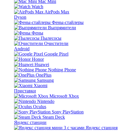
Mac Mini
Watch
AirPods Max
Dyson
Фены-стайлеры
Выпрямители
Фены
Пылесосы
Очистители
Android
Google Pixel
Honor
Huawei
Nothing Phone
OnePlus
Samsung
Xiaomi
Приставки
Microsoft Xbox
Nintendo
Oculus
Sony PlayStation
Steam Deck
Яндекс станции
Яндекс станция